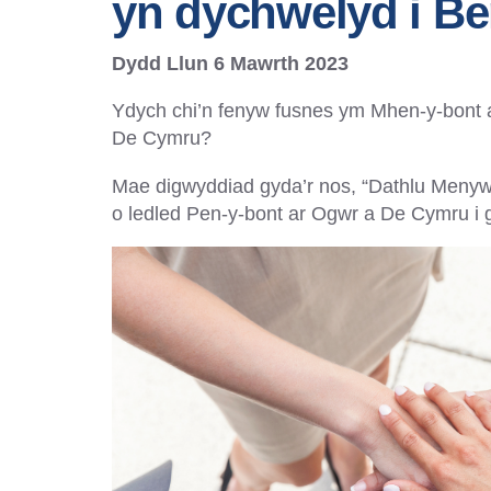
yn dychwelyd i Be
Dydd Llun 6 Mawrth 2023
Ydych chi’n fenyw fusnes ym Mhen-y-bont 
De Cymru?
Mae digwyddiad gyda’r nos, “Dathlu Meny
o ledled Pen-y-bont ar Ogwr a De Cymru i g