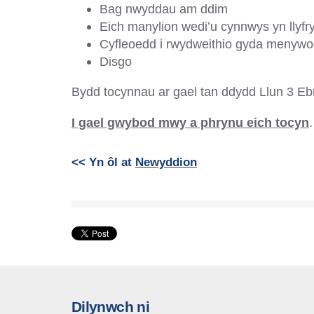
Bag nwyddau am ddim
Eich manylion wedi’u cynnwys yn llyfr
Cyfleoedd i rwydweithio gyda menywod
Disgo
Bydd tocynnau ar gael tan ddydd Llun 3 Ebri
I gael gwybod mwy a phrynu eich tocyn
.
<< Yn ôl at
Newyddion
Dilynwch ni