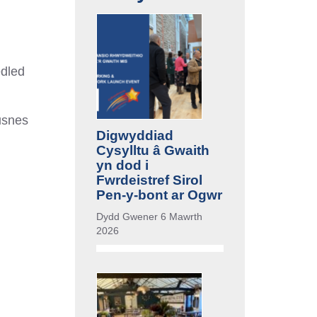
edled
usnes
Digwyddiad
Cysylltu â Gwaith
yn dod i
Fwrdeistref Sirol
Pen-y-bont ar Ogwr
Dydd Gwener 6 Mawrth
2026