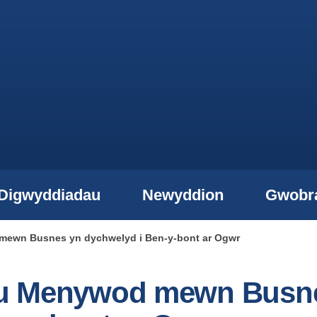
Digwyddiadau
Newyddion
Gwobr
mewn Busnes yn dychwelyd i Ben-y-bont ar Ogwr
lu Menywod mewn Busn