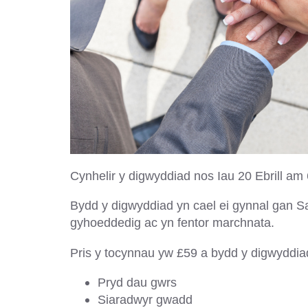
Cynhelir y digwyddiad nos Iau 20 Ebrill a
Bydd y digwyddiad yn cael ei gynnal gan S
gyhoeddedig ac yn fentor marchnata.
Pris y tocynnau yw £59 a bydd y digwyddi
Pryd dau gwrs
Siaradwyr gwadd