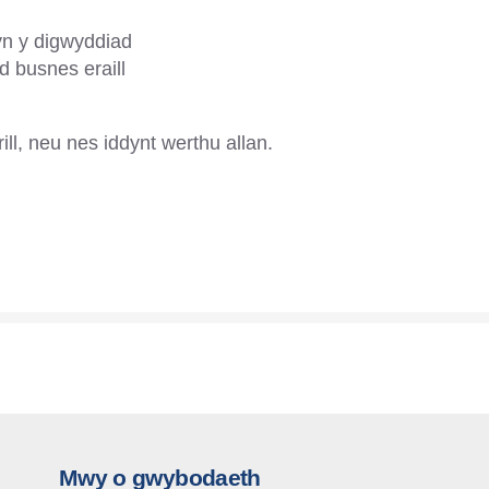
yn y digwyddiad
 busnes eraill
ll, neu nes iddynt werthu allan.
Mwy o gwybodaeth