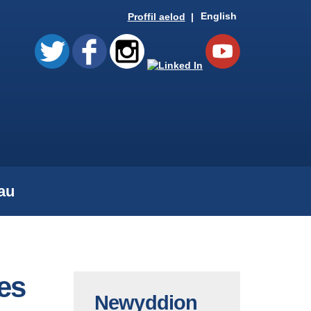
English
Proffil aelod
au
es
Newyddion