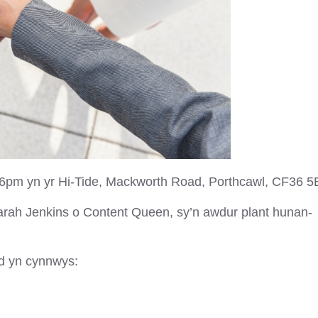
m 6pm yn yr Hi-Tide, Mackworth Road, Porthcawl, CF36 5
arah Jenkins o Content Queen, sy’n awdur plant hunan-
ad yn cynnwys: