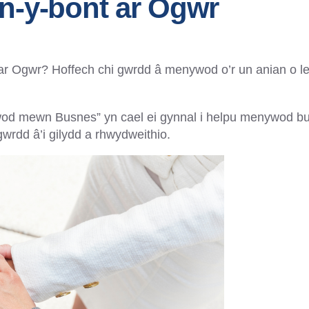
n-y-bont ar Ogwr
ar Ogwr? Hoffech chi gwrdd â menywod o’r un anian o l
wod mewn Busnes” yn cael ei gynnal i helpu menywod b
wrdd â’i gilydd a rhwydweithio.