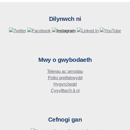
tab
or
window)
Dilynwch ni
Mwy o gwybodaeth
Telerau ac amodau
Polisi preifatrwydd
Hygyrchedd
Cysylltwch â ni
Cefnogi gan