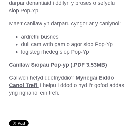
darpar denantiaid i ddilyn y broses o sefydlu
siop Pop-Yp.
Mae’r canllaw yn darparu cyngor ar y canlynol:
ardrethi busnes
dull cam wrth gam o agor siop Pop-Yp
logisteg rhedeg siop Pop-Yp
Canllaw Siopau Pop-yp (.PDF 3.53MB)
Gallwch hefyd ddefnyddio’r
Mynegai Eiddo
(External
Canol Trefi
i helpu i ddod o hyd i’r gofod addas
link
yng nghanol ein trefi.
–
Opens
in
a
new