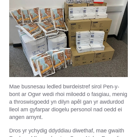
Mae busnesau ledled bwrdeistref sirol Pen-y-
bont ar Ogwr wedi rhoi miloedd o fasgiau, menig
a throswisgoedd yn dilyn apêl gan yr awdurdod
lleol am gyfarpar diogelu personol nad oedd ei
angen arnynt.
Dros yr ychydig ddyddiau diwethaf, mae gwaith