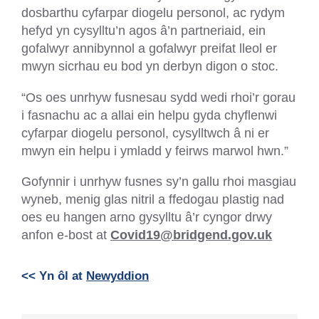
dosbarthu cyfarpar diogelu personol, ac rydym
hefyd yn cysylltu’n agos â’n partneriaid, ein
gofalwyr annibynnol a gofalwyr preifat lleol er
mwyn sicrhau eu bod yn derbyn digon o stoc.
“Os oes unrhyw fusnesau sydd wedi rhoi’r gorau
i fasnachu ac a allai ein helpu gyda chyflenwi
cyfarpar diogelu personol, cysylltwch â ni er
mwyn ein helpu i ymladd y feirws marwol hwn.”
Gofynnir i unrhyw fusnes sy’n gallu rhoi masgiau
wyneb, menig glas nitril a ffedogau plastig nad
oes eu hangen arno gysylltu â’r cyngor drwy
anfon e-bost at
Covid19@bridgend.gov.uk
<< Yn ôl at
Newyddion