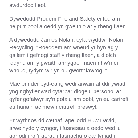
awdurdod lleol.
Dywedodd Prodem Fire and Safety ei fod am
helpu’r bobl a oedd yn gweithio ar y rheng flaen.
A dywedodd James Nolan, cyfarwyddwr Nolan
Recycling: “Roeddem am wneud yr hyn ag y
gallem i gefnogi staff y rheng flaen, a diolch
iddynt, am y gwaith anhygoel maen nhw’n ei
wneud, rydym wir yn eu gwerthfawrogi.”
Mae prinder byd-eang wedi arwain at ddirywiad
yng nghyflenwad cyfarpar diogelu personol ar
gyfer gofalwyr sy’n gofalu am bobl, yn eu cartrefi
eu hunain ac mewn cartrefi preswyl.
Yr wythnos ddiwethaf, apeliodd Huw David,
arweinydd y cyngor, i fusnesau a oedd wedi’u
gorfodi i roi’r gorau i fasnachu o ganlyniad i