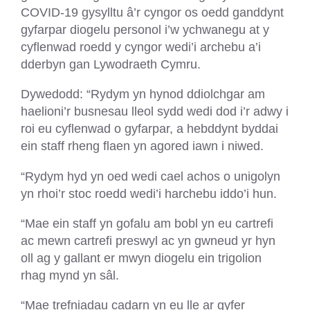
COVID-19 gysylltu â’r cyngor os oedd ganddynt
gyfarpar diogelu personol i’w ychwanegu at y
cyflenwad roedd y cyngor wedi’i archebu a’i
dderbyn gan Lywodraeth Cymru.
Dywedodd: “Rydym yn hynod ddiolchgar am
haelioni’r busnesau lleol sydd wedi dod i’r adwy i
roi eu cyflenwad o gyfarpar, a hebddynt byddai
ein staff rheng flaen yn agored iawn i niwed.
“Rydym hyd yn oed wedi cael achos o unigolyn
yn rhoi’r stoc roedd wedi’i harchebu iddo’i hun.
“Mae ein staff yn gofalu am bobl yn eu cartrefi
ac mewn cartrefi preswyl ac yn gwneud yr hyn
oll ag y gallant er mwyn diogelu ein trigolion
rhag mynd yn sâl.
“Mae trefniadau cadarn yn eu lle ar gyfer