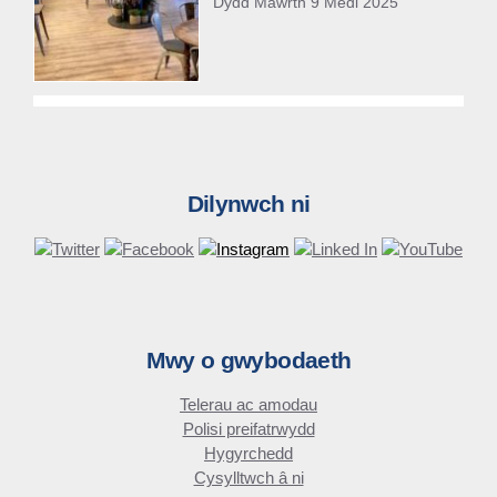
Dydd Mawrth 9 Medi 2025
Dilynwch ni
Mwy o gwybodaeth
Telerau ac amodau
Polisi preifatrwydd
Hygyrchedd
Cysylltwch â ni