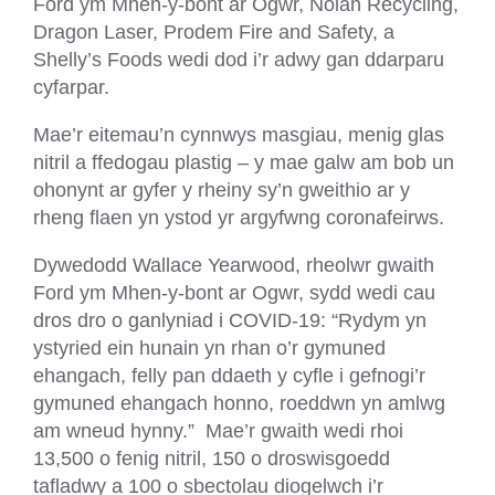
Ford ym Mhen-y-bont ar Ogwr, Nolan Recycling,
Dragon Laser, Prodem Fire and Safety, a
Shelly’s Foods wedi dod i’r adwy gan ddarparu
cyfarpar.
Mae’r eitemau’n cynnwys masgiau, menig glas
nitril a ffedogau plastig – y mae galw am bob un
ohonynt ar gyfer y rheiny sy’n gweithio ar y
rheng flaen yn ystod yr argyfwng coronafeirws.
Dywedodd Wallace Yearwood, rheolwr gwaith
Ford ym Mhen-y-bont ar Ogwr, sydd wedi cau
dros dro o ganlyniad i COVID-19: “Rydym yn
ystyried ein hunain yn rhan o’r gymuned
ehangach, felly pan ddaeth y cyfle i gefnogi’r
gymuned ehangach honno, roeddwn yn amlwg
am wneud hynny.” Mae’r gwaith wedi rhoi
13,500 o fenig nitril, 150 o droswisgoedd
tafladwy a 100 o sbectolau diogelwch i’r