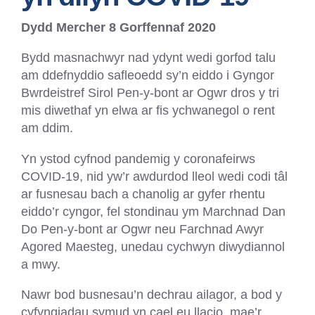
Dydd Mercher 8 Gorffennaf 2020
Bydd masnachwyr nad ydynt wedi gorfod talu
am ddefnyddio safleoedd sy’n eiddo i Gyngor
Bwrdeistref Sirol Pen-y-bont ar Ogwr dros y tri
mis diwethaf yn elwa ar fis ychwanegol o rent
am ddim.
Yn ystod cyfnod pandemig y coronafeirws
COVID-19, nid yw’r awdurdod lleol wedi codi tâl
ar fusnesau bach a chanolig ar gyfer rhentu
eiddo’r cyngor, fel stondinau ym Marchnad Dan
Do Pen-y-bont ar Ogwr neu Farchnad Awyr
Agored Maesteg, unedau cychwyn diwydiannol
a mwy.
Nawr bod busnesau’n dechrau ailagor, a bod y
cyfyngiadau symud yn cael eu llacio, mae’r