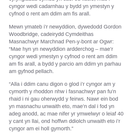
cyngor wedi cadarnhau y bydd yn ymestyn y
cyfnod o rent am ddim am fis arall.
Mewn ymateb i’r newyddion, dywedodd Gordon
Woodbridge, cadeirydd Cymdeithas
Masnachwyr Marchnad Pen-y-bont ar Ogwr:
“Mae hyn yn newyddion ardderchog – mae’r
cyngor wedi ymestyn y cyfnod o rent am ddim
am fis arall, a bydd y parcio am ddim yn parhau
am gyfnod pellach.
“Alla i ddim canu digon o glod i’r cyngor am y
cymorth y rhoddon nhw i fasnachwyr pan fu’n
rhaid i ni gau oherwydd y feirws. Nawr ein bod
yn masnachu unwaith eto, mae’n dal i fod yn
adeg anodd, ac mae nifer yr ymwelwyr o leiaf 40
y cant yn llai, ond hoffwn ddiolch unwaith eto i’r
cyngor am ei holl gymorth.”