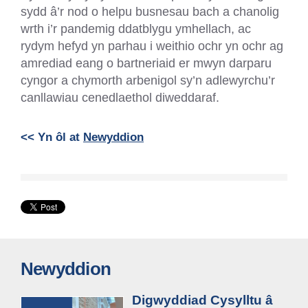
sydd â’r nod o helpu busnesau bach a chanolig
wrth i’r pandemig ddatblygu ymhellach, ac
rydym hefyd yn parhau i weithio ochr yn ochr ag
amrediad eang o bartneriaid er mwyn darparu
cyngor a chymorth arbenigol sy’n adlewyrchu’r
canllawiau cenedlaethol diweddaraf.
<< Yn ôl at
Newyddion
Newyddion
Digwyddiad Cysylltu â