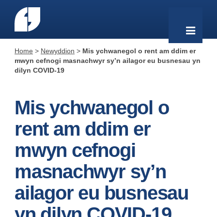
Home
>
Newyddion
>
Mis ychwanegol o rent am ddim er
mwyn cefnogi masnachwyr sy’n ailagor eu busnesau yn
dilyn COVID-19
Mis ychwanegol o
rent am ddim er
mwyn cefnogi
masnachwyr sy’n
ailagor eu busnesau
yn dilyn COVID-19