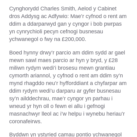
Cynghorydd Charles Smith, Aelod y Cabinet
dros Addysg ac Adfywio: Mae’r cyfnod o rent am
ddim a ddarparwyd gan y cyngor i bob pwrpas
yn cynrychioli pecyn cefnogi busnesau
ychwanegol o fwy na £200,000.
Boed hynny drwy’r parcio am ddim sydd ar gael
mewn sawl maes parcio ar hyn y bryd, y £28
miliwn rydym wedi’i brosesu mewn grantiau
cymorth ariannol, y cyfnod o rent am ddim sy’n
mynd rhagddo neu’r hyfforddiant a chyfarpar am
ddim rydym wedi’u darparu ar gyfer busnesau
sy’n ailddechrau, mae’r cyngor yn parhau i
wneud yr hyn oll o fewn ei allu i gefnogi
masnachwyr lleol ac i’w helpu i wynebu heriau’r
coronafeirws.
Byddwn yn ystyried camau pontio ychwanegol