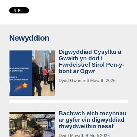
Newyddion
Digwyddiad Cysylltu â
Gwaith yn dod i
Fwrdeistref Sirol Pen-y-
bont ar Ogwr
Dydd Gwener 6 Mawrth 2026
Bachwch eich tocynnau
ar gyfer ein digwyddiad
rhwydweithio nesaf
Dydd Mawrth 9 Medi 2025