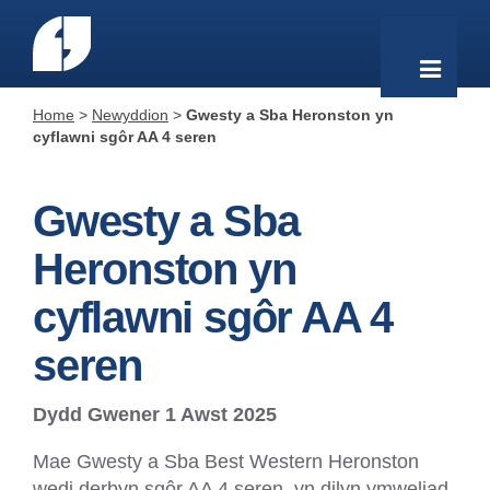
Home
>
Newyddion
>
Gwesty a Sba Heronston yn
cyflawni sgôr AA 4 seren
Gwesty a Sba
Heronston yn
cyflawni sgôr AA 4
seren
Dydd Gwener 1 Awst 2025
Mae Gwesty a Sba Best Western Heronston
wedi derbyn sgôr AA 4 seren, yn dilyn ymweliad