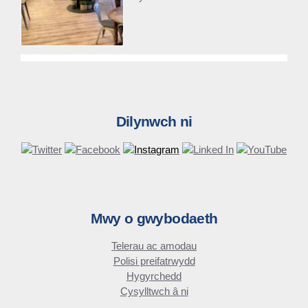
Dilynwch ni
Mwy o gwybodaeth
Telerau ac amodau
Polisi preifatrwydd
Hygyrchedd
Cysylltwch â ni