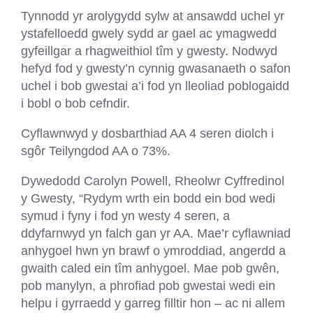
Tynnodd yr arolygydd sylw at ansawdd uchel yr
ystafelloedd gwely sydd ar gael ac ymagwedd
gyfeillgar a rhagweithiol tîm y gwesty. Nodwyd
hefyd fod y gwesty’n cynnig gwasanaeth o safon
uchel i bob gwestai a’i fod yn lleoliad poblogaidd
i bobl o bob cefndir.
Cyflawnwyd y dosbarthiad AA 4 seren diolch i
sgôr Teilyngdod AA o 73%.
Dywedodd Carolyn Powell, Rheolwr Cyffredinol
y Gwesty, “Rydym wrth ein bodd ein bod wedi
symud i fyny i fod yn westy 4 seren, a
ddyfarnwyd yn falch gan yr AA. Mae’r cyflawniad
anhygoel hwn yn brawf o ymroddiad, angerdd a
gwaith caled ein tîm anhygoel. Mae pob gwên,
pob manylyn, a phrofiad pob gwestai wedi ein
helpu i gyrraedd y garreg filltir hon – ac ni allem