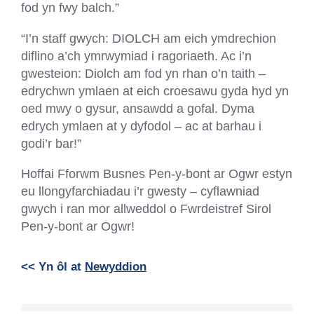
fod yn fwy balch.”
“I’n staff gwych: DIOLCH am eich ymdrechion
diflino a’ch ymrwymiad i ragoriaeth. Ac i’n
gwesteion: Diolch am fod yn rhan o’n taith –
edrychwn ymlaen at eich croesawu gyda hyd yn
oed mwy o gysur, ansawdd a gofal. Dyma
edrych ymlaen at y dyfodol – ac at barhau i
godi’r bar!”
Hoffai Fforwm Busnes Pen-y-bont ar Ogwr estyn
eu llongyfarchiadau i’r gwesty – cyflawniad
gwych i ran mor allweddol o Fwrdeistref Sirol
Pen-y-bont ar Ogwr!
<< Yn ôl at
Newyddion