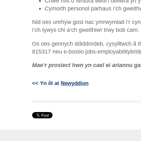
Chwe mis o fentora wedi’i deilwra yn y
Cymorth personol parhaus i’ch gweith
Nid oes unrhyw gost nac ymrwymiad i’r cynl
i’ch tywys chi a’ch gweithiwr trwy bob cam.
Os oes gennych ddiddordeb, cysylltwch â th
815317 neu e-bostio jobs-employabilitybr
Mae’r prosiect hwn yn cael ei ariannu g
<< Yn ôl at
Newyddion