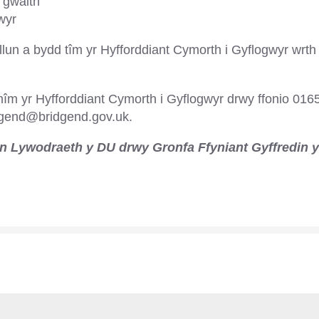
 gwaith
wyr
lun a bydd tîm yr Hyfforddiant Cymorth i Gyflogwyr wrth
îm yr Hyfforddiant Cymorth i Gyflogwyr drwy ffonio 016
idgend@bridgend.gov.uk.
an Lywodraeth y DU drwy Gronfa Ffyniant Gyffredin 