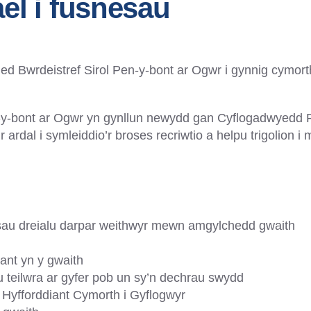
el i fusnesau
ed Bwrdeistref Sirol Pen-y-bont ar Ogwr i gynnig cymort
-y-bont ar Ogwr yn gynllun newydd gan Cyflogadwyedd 
r ardal i symleiddio’r broses recriwtio a helpu trigolion i
nesau dreialu darpar weithwyr mewn amgylchedd gwaith
iant yn y gwaith
 teilwra ar gyfer pob un sy’n dechrau swydd
 Hyfforddiant Cymorth i Gyflogwyr