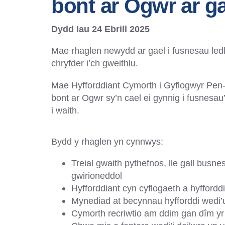
bont ar Ogwr ar ga
Dydd Iau 24 Ebrill 2025
Mae rhaglen newydd ar gael i fusnesau ledl
chryfder i’ch gweithlu.
Mae Hyfforddiant Cymorth i Gyflogwyr Pen
bont ar Ogwr sy’n cael ei gynnig i fusnesau’
i waith.
Bydd y rhaglen yn cynnwys:
Treial gwaith pythefnos, lle gall bus
gwirioneddol
Hyfforddiant cyn cyflogaeth a hyffordd
Mynediad at becynnau hyfforddi wedi’u
Cymorth recriwtio am ddim gan dîm yr