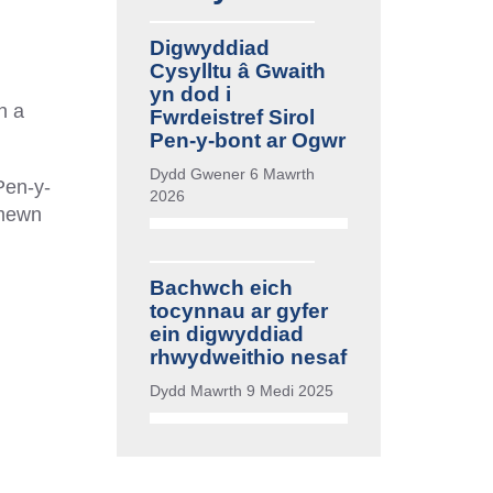
Digwyddiad
Cysylltu â Gwaith
yn dod i
h a
Fwrdeistref Sirol
Pen-y-bont ar Ogwr
Dydd Gwener 6 Mawrth
Pen-y-
2026
 mewn
Bachwch eich
tocynnau ar gyfer
ein digwyddiad
rhwydweithio nesaf
Dydd Mawrth 9 Medi 2025