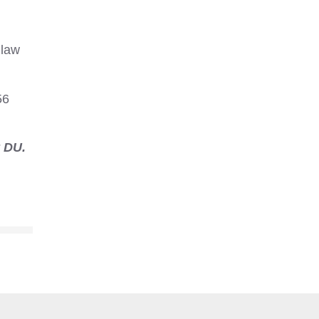
 law
56
y DU.