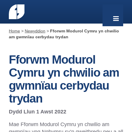
Home
>
Newyddion
>
Fforwm Modurol Cymru yn chwilio
am gwmnïau cerbydau trydan
Fforwm Modurol
Cymru yn chwilio am
gwmnïau cerbydau
trydan
Dydd Llun 1 Awst 2022
Mae Fforwm Modurol Cymru yn chwilio am
gwmnïau yng Nghymru sy’n gweithredu neu a all