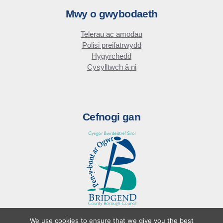
Mwy o gwybodaeth
Telerau ac amodau
Polisi preifatrwydd
Hygyrchedd
Cysylltwch â ni
Cefnogi gan
We use cookies to ensure that we give you the best