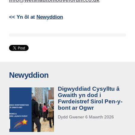
<< Yn ôl at
Newyddion
Newyddion
Digwyddiad Cysylltu â
Gwaith yn dod i
Fwrdeistref Sirol Pen-y-
bont ar Ogwr
Dydd Gwener 6 Mawrth 2026