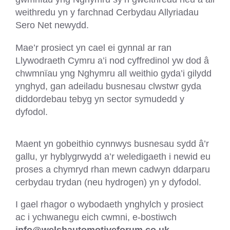
weithredu yn y farchnad Cerbydau Allyriadau
Sero Net newydd.
Mae’r prosiect yn cael ei gynnal ar ran
Llywodraeth Cymru a’i nod cyffredinol yw dod â
chwmnïau yng Nghymru all weithio gyda’i gilydd
ynghyd, gan adeiladu busnesau clwstwr gyda
diddordebau tebyg yn sector symudedd y
dyfodol.
Maent yn gobeithio cynnwys busnesau sydd â’r
gallu, yr hyblygrwydd a’r weledigaeth i newid eu
proses a chymryd rhan mewn cadwyn ddarparu
cerbydau trydan (neu hydrogen) yn y dyfodol.
I gael rhagor o wybodaeth ynghylch y prosiect
ac i ychwanegu eich cwmni, e-bostiwch
info@welshautomotiveforum.co.uk