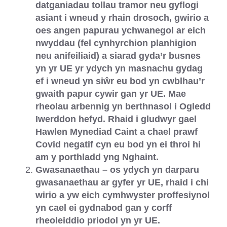
datganiadau tollau tramor neu gyflogi
asiant i wneud y rhain drosoch, gwirio a
oes angen papurau ychwanegol ar eich
nwyddau (fel cynhyrchion planhigion
neu anifeiliaid) a siarad gyda’r busnes
yn yr UE yr ydych yn masnachu gydag
ef i wneud yn siŵr eu bod yn cwblhau’r
gwaith papur cywir gan yr UE. Mae
rheolau arbennig yn berthnasol i Ogledd
Iwerddon hefyd. Rhaid i gludwyr gael
Hawlen Mynediad Caint a chael prawf
Covid negatif cyn eu bod yn ei throi hi
am y porthladd yng Nghaint.
Gwasanaethau – os ydych yn darparu
gwasanaethau ar gyfer yr UE, rhaid i chi
wirio a yw eich cymhwyster proffesiynol
yn cael ei gydnabod gan y corff
rheoleiddio priodol yn yr UE.