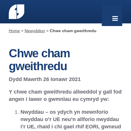
Home
>
Newyddion
>
Chwe cham gweithredu
Chwe cham
gweithredu
Dydd Mawrth 26 Ionawr 2021
Y chwe cham gweithredu allweddol y gall fod
angen i lawer o gwmnïau eu cymryd yw:
Nwyddau – os ydych yn mewnforio
nwyddau o’r UE neu’n allforio nwyddau
i’r UE, rhaid i chi gael rhif EORI, gwneud