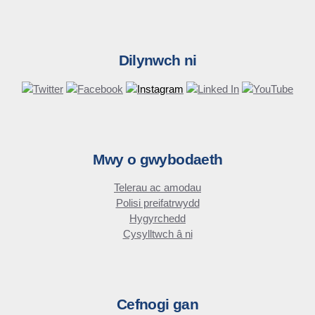
Dilynwch ni
Mwy o gwybodaeth
Telerau ac amodau
Polisi preifatrwydd
Hygyrchedd
Cysylltwch â ni
Cefnogi gan