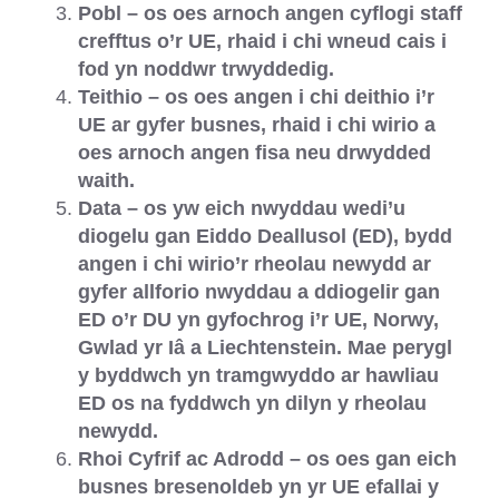
Pobl – os oes arnoch angen cyflogi staff
crefftus o’r UE, rhaid i chi wneud cais i
fod yn noddwr trwyddedig.
Teithio – os oes angen i chi deithio i’r
UE ar gyfer busnes, rhaid i chi wirio a
oes arnoch angen fisa neu drwydded
waith.
Data – os yw eich nwyddau wedi’u
diogelu gan Eiddo Deallusol (ED), bydd
angen i chi wirio’r rheolau newydd ar
gyfer allforio nwyddau a ddiogelir gan
ED o’r DU yn gyfochrog i’r UE, Norwy,
Gwlad yr Iâ a Liechtenstein. Mae perygl
y byddwch yn tramgwyddo ar hawliau
ED os na fyddwch yn dilyn y rheolau
newydd.
Rhoi Cyfrif ac Adrodd – os oes gan eich
busnes bresenoldeb yn yr UE efallai y