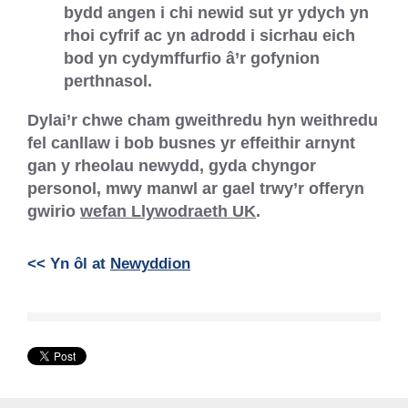
bydd angen i chi newid sut yr ydych yn
rhoi cyfrif ac yn adrodd i sicrhau eich
bod yn cydymffurfio â’r gofynion
perthnasol.
Dylai’r chwe cham gweithredu hyn weithredu
fel canllaw i bob busnes yr effeithir arnynt
gan y rheolau newydd, gyda chyngor
personol, mwy manwl ar gael trwy’r offeryn
gwirio
wefan Llywodraeth UK
.
<< Yn ôl at
Newyddion