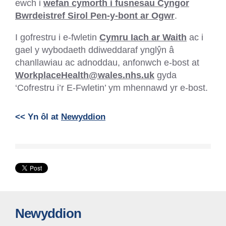
ewch i
wefan cymorth i fusnesau Cyngor
Bwrdeistref Sirol Pen-y-bont ar Ogwr
.
I gofrestru i e-fwletin
Cymru Iach ar Waith
ac i
gael y wybodaeth ddiweddaraf ynglŷn â
chanllawiau ac adnoddau, anfonwch e-bost at
WorkplaceHealth@wales.nhs.uk
gyda
‘Cofrestru i’r E-Fwletin’ ym mhennawd yr e-bost.
<< Yn ôl at
Newyddion
Newyddion