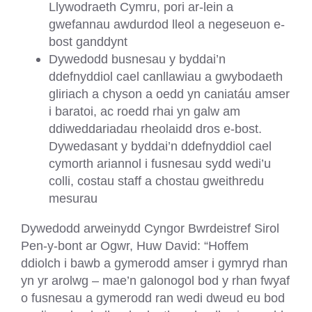
Llywodraeth Cymru, pori ar-lein a
gwefannau awdurdod lleol a negeseuon e-
bost ganddynt
Dywedodd busnesau y byddai’n
ddefnyddiol cael canllawiau a gwybodaeth
gliriach a chyson a oedd yn caniatáu amser
i baratoi, ac roedd rhai yn galw am
ddiweddariadau rheolaidd dros e-bost.
Dywedasant y byddai’n ddefnyddiol cael
cymorth ariannol i fusnesau sydd wedi’u
colli, costau staff a chostau gweithredu
mesurau
Dywedodd arweinydd Cyngor Bwrdeistref Sirol
Pen-y-bont ar Ogwr, Huw David: “Hoffem
ddiolch i bawb a gymerodd amser i gymryd rhan
yn yr arolwg – mae’n galonogol bod y rhan fwyaf
o fusnesau a gymerodd ran wedi dweud eu bod