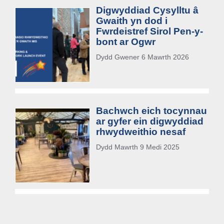
Digwyddiad Cysylltu â
Gwaith yn dod i
Fwrdeistref Sirol Pen-y-
bont ar Ogwr
Dydd Gwener 6 Mawrth 2026
Bachwch eich tocynnau
ar gyfer ein digwyddiad
rhwydweithio nesaf
Dydd Mawrth 9 Medi 2025