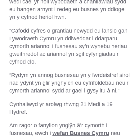
wedi cael yr holl wybodaeth a chanllawiau sydd
eu hangen arnynt i redeg eu busnes yn ddiogel
yn y cyfnod heriol hwn.
“Cafodd cyfres o grantiau newydd eu lansio gan
Lywodraeth Cymru yn ddiweddar i ddarparu
cymorth ariannol i fusnesau sy’n wynebu heriau
gweithredol ac ariannol yn sgil cyfyngiadau’r
cyfnod clo.
“Rydym yn annog busnesau yn y fwrdeistref sirol
nad ydynt yn glir ynghylch eu cyfrifoldebau neu’r
cymorth ariannol sydd ar gael i gysylltu â ni.”
Cynhaliwyd yr arolwg rhwng 21 Medi a 19
Hydref.
Am ragor o fanylion ynglŷn â’r cymorth i
fusnesau, ewch i
wefan Busnes Cymru
neu