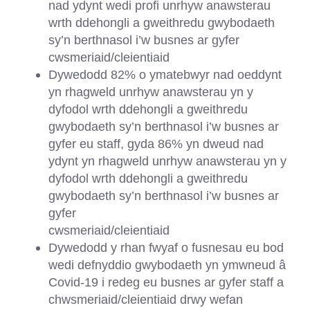
nad ydynt wedi profi unrhyw anawsterau
wrth ddehongli a gweithredu gwybodaeth
sy’n berthnasol i’w busnes ar gyfer
cwsmeriaid/cleientiaid
Dywedodd 82% o ymatebwyr nad oeddynt
yn rhagweld unrhyw anawsterau yn y
dyfodol wrth ddehongli a gweithredu
gwybodaeth sy’n berthnasol i’w busnes ar
gyfer eu staff, gyda 86% yn dweud nad
ydynt yn rhagweld unrhyw anawsterau yn y
dyfodol wrth ddehongli a gweithredu
gwybodaeth sy’n berthnasol i’w busnes ar
gyfer
cwsmeriaid/cleientiaid
Dywedodd y rhan fwyaf o fusnesau eu bod
wedi defnyddio gwybodaeth yn ymwneud â
Covid-19 i redeg eu busnes ar gyfer staff a
chwsmeriaid/cleientiaid drwy wefan