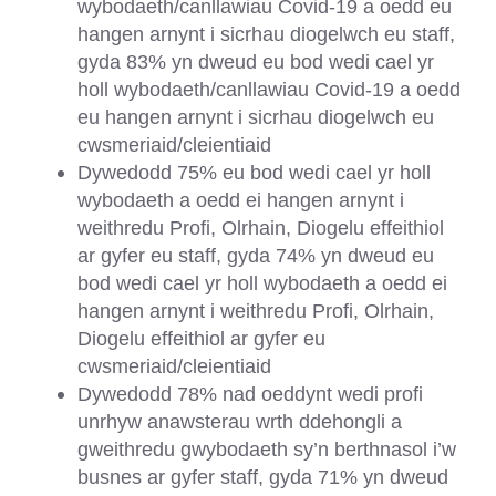
wybodaeth/canllawiau Covid-19 a oedd eu
hangen arnynt i sicrhau diogelwch eu staff,
gyda 83% yn dweud eu bod wedi cael yr
holl wybodaeth/canllawiau Covid-19 a oedd
eu hangen arnynt i sicrhau diogelwch eu
cwsmeriaid/cleientiaid
Dywedodd 75% eu bod wedi cael yr holl
wybodaeth a oedd ei hangen arnynt i
weithredu Profi, Olrhain, Diogelu effeithiol
ar gyfer eu staff, gyda 74% yn dweud eu
bod wedi cael yr holl wybodaeth a oedd ei
hangen arnynt i
weithredu Profi, Olrhain,
Diogelu effeithiol ar gyfer eu
cwsmeriaid/cleientiaid
Dywedodd 78% nad oeddynt wedi profi
unrhyw anawsterau wrth ddehongli a
gweithredu gwybodaeth sy’n berthnasol i’w
busnes ar gyfer staff, gyda 71% yn dweud