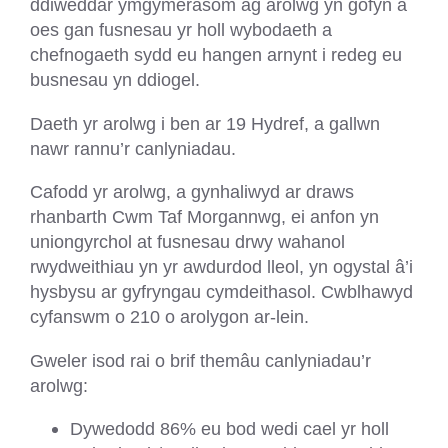
ddiweddar ymgymerasom ag arolwg yn gofyn a
oes gan fusnesau yr holl wybodaeth a
chefnogaeth sydd eu hangen arnynt i redeg eu
busnesau yn ddiogel.
Daeth yr arolwg i ben ar 19 Hydref, a gallwn
nawr rannu’r canlyniadau.
Cafodd yr arolwg, a gynhaliwyd ar draws
rhanbarth Cwm Taf Morgannwg, ei anfon yn
uniongyrchol at fusnesau drwy wahanol
rwydweithiau yn yr awdurdod lleol, yn ogystal â’i
hysbysu ar gyfryngau cymdeithasol. Cwblhawyd
cyfanswm o 210 o arolygon ar-lein.
Gweler isod rai o brif themâu canlyniadau’r
arolwg:
Dywedodd 86% eu bod wedi cael yr holl