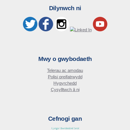
Dilynwch ni
Mwy o gwybodaeth
Telerau ac amodau
Polisi preifatrwydd
Hygyrchedd
Cysylltwch â ni
Cefnogi gan