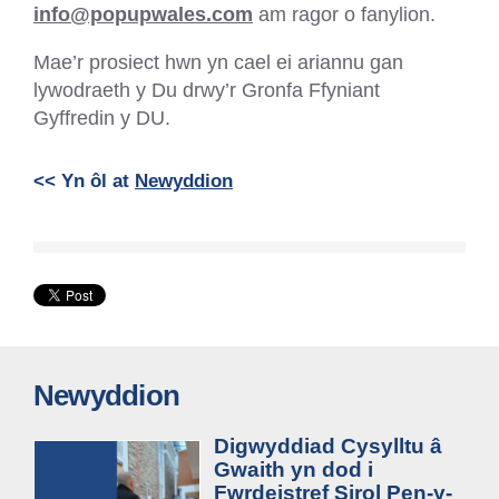
info@popupwales.com
am ragor o fanylion.
Mae’r prosiect hwn yn cael ei ariannu gan
lywodraeth y Du drwy’r Gronfa Ffyniant
Gyffredin y DU.
<< Yn ôl at
Newyddion
Newyddion
Digwyddiad Cysylltu â
Gwaith yn dod i
Fwrdeistref Sirol Pen-y-