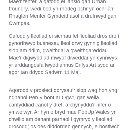
Mae’r fenter, a gafodd ei lansio gan Urban
Foundry, wedi bod yn rhedeg ochr yn ochr â’r
Rhaglen Menter Gymdeithasol a drefnwyd gan
Cwmpas.
Cafodd y lleoliad ei sicrhau fel lleoliad dros dro i
gynorthwyo busnesau lleol drwy gynnig lleoliad
siop am ddim, gweithdai a gweithgareddau.
Mae’r digwyddiad mwyaf diweddar yn cynnwys
yr arddangosfa lwyddiannus Enfys Art sydd ar
agor tan ddydd Sadwrn 11 Mai.
Agorodd y prosiect ddrysau’r siop wag hon yng
nghanol Pen-y-bont ar Ogwr, gan wella
canfyddiad canol y dref, a chynyddu’r nifer o
ymwelwyr. Ar hyn o bryd mae PopUp Wales yn
chwilio am denant parhaol i gymryd y lleoliad
drosodd; os oes diddordeb gennych, e-bostiwch